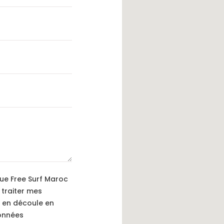
que Free Surf Maroc
 traiter mes
 en découle en
données