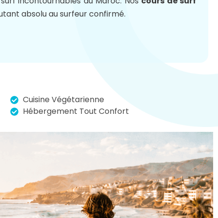
e surf incontournables du Maroc. Nos
cours de surf
utant absolu au surfeur confirmé.
Cuisine Végétarienne
Hébergement Tout Confort