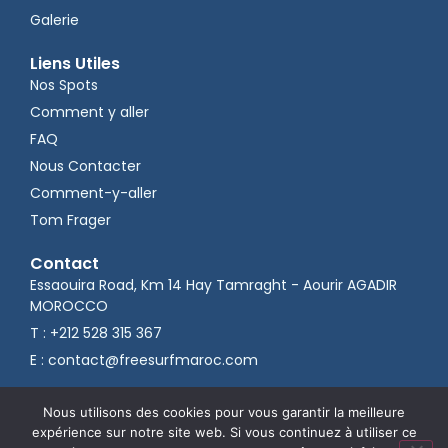
Galerie
Liens Utiles
Nos Spots
Comment y aller
FAQ
Nous Contacter
Comment-y-aller
Tom Frager
Contact
Essaouira Road, Km 14 Hay Tamraght - Aourir AGADIR
MOROCCO
T : +212 528 315 367
E : contact@freesurfmaroc.com
Nous utilisons des cookies pour vous garantir la meilleure
expérience sur notre site web. Si vous continuez à utiliser ce
Développement
& Référencement naturel
par VIIXDIGITAL