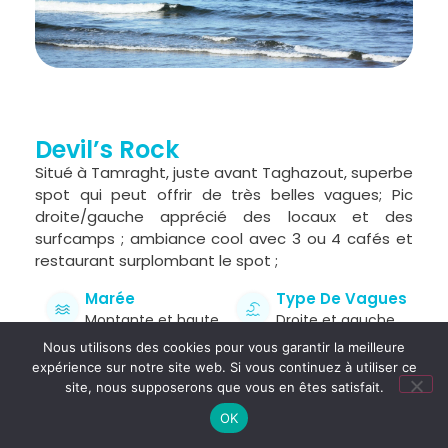
Devil’s Rock
Situé à Tamraght, juste avant Taghazout, superbe
spot qui peut offrir de très belles vagues; Pic
droite/gauche apprécié des locaux et des
surfcamps ; ambiance cool avec 3 ou 4 cafés et
restaurant surplombant le spot ;
Marée
Type De Vagues
Montante et haute
Droite et gauche
Nous utilisons des cookies pour vous garantir la meilleure
Meilleur Vent
Type De Spot
expérience sur notre site web. Si vous continuez à utiliser ce
E / SE
Beachbreak
site, nous supposerons que vous en êtes satisfait.
Fréquentation
Niveau
OK
Attention au monde
Tous niveaux