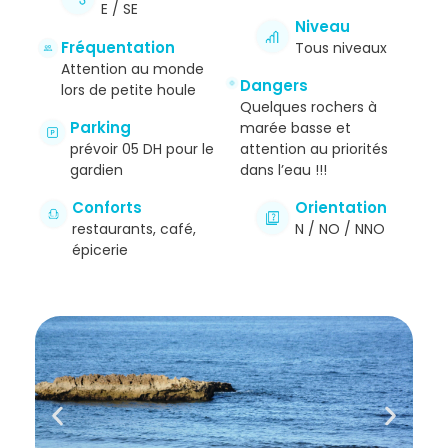
E / SE
Niveau
Fréquentation
Tous niveaux
Attention au monde
Dangers
lors de petite houle
Quelques rochers à
Parking
marée basse et
prévoir 05 DH pour le
attention au priorités
gardien
dans l’eau !!!
Conforts
Orientation
restaurants, café,
N / NO / NNO
épicerie