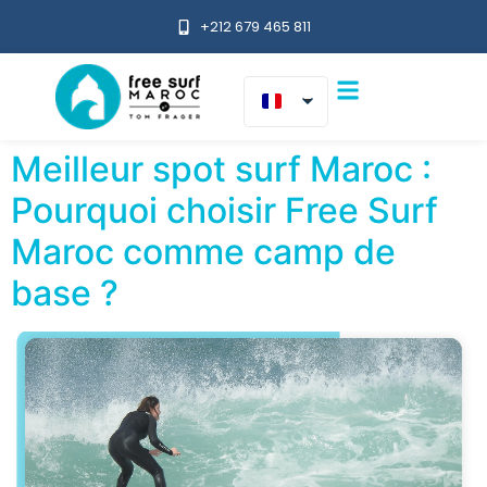
+212 679 465 811
Meilleur spot surf Maroc :
Pourquoi choisir Free Surf
Maroc comme camp de
base ?