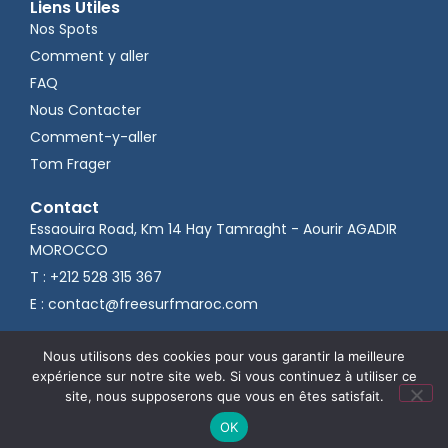
Liens Utiles
Nos Spots
Comment y aller
FAQ
Nous Contacter
Comment-y-aller
Tom Frager
Contact
Essaouira Road, Km 14 Hay Tamraght - Aourir AGADIR
MOROCCO
T : +212 528 315 367
E : contact@freesurfmaroc.com
Nous utilisons des cookies pour vous garantir la meilleure
expérience sur notre site web. Si vous continuez à utiliser ce
Développement
& Référencement naturel
par VIIXDIGITAL
site, nous supposerons que vous en êtes satisfait.
© Tous Droits Réservés.
Mentions légales
OK